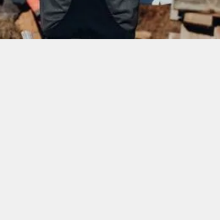
Du möchtest Teil unseres Teams werden, findest
aber gerade keine passende ausgeschriebene
Stelle? Kein Problem – wir freuen uns immer über
engagierte, motivierte Menschen, die unsere
Leidenschaft teilen!
Wir prüfen jede Bewerbung sorgfältig und
melden uns so bald wie möglich bei dir.
Wir freuen uns darauf, dich kennenzulernen!
JETZT BEWERBEN