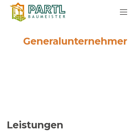
Alles aus einer Hand –
Ihr
General­unternehmer
Als Generalunternehmer bieten wir ein
komplettes Leistungspaket – von der ersten Idee
über Planung und Statik bis zur Koordination
aller Gewerke. So bleibt Ihr Projekt transparent,
effizient und terminsicher.
Leistungen