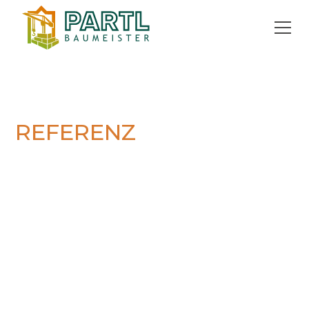
REFERENZ
Objektbau
Ankerpunkt in
Tillmitsch
Einladender und moderner Zu- und
Neubau am Ankerpunkt in Tillmitsch
kurze Bauzeit, Baubeginn 18.01.2021, Eröffnung
Teilbereich (Küche, Außenbereich) Anfang Juli