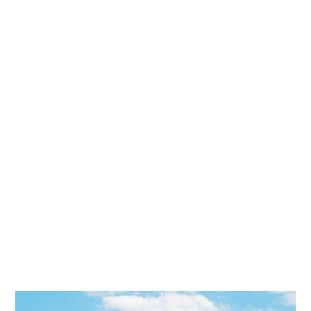
2021, Mitte Februar 1 Woche eingestellt aufgrund
der tiefen Temperaturen,
Gesamtrestaurantfläche im Innenbereich knappe
600m², Außenbereich Vordach aus Stahlbeton 10°
schräg auf Stahlstützen, Außenbarvordach mit
Lichtöffnungen (statische Herausforderung!),
Untersicht bei Vordach strukturiert durch Einlage
von Matritzen bei den Betonierarbeiten, unter
dem gepflasterten Parkdeck befindet sich die
Küche