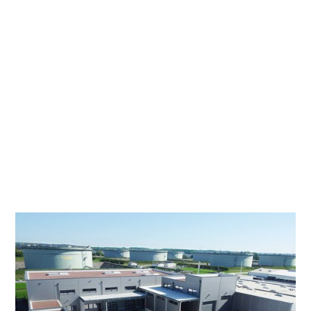
moderne Anliefer- und Andockstation. Zusätzlich
wurden die bestehenden Hallenflächen im
laufenden Betrieb umgebaut und revitalisiert,
um den Produktionsablauf nicht zu
beeinträchtigen.