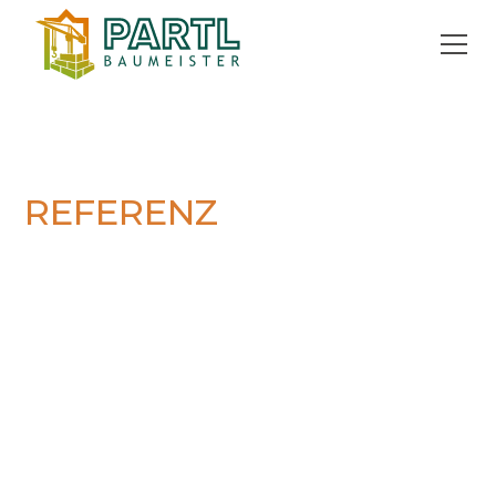
REFERENZ
Gewerbe
Grapos Halle
Grapos Hallenerweiterung
Als Generalunternehmer übernahm PARTL
Baumeister die Errichtung einer neuen Lager-
und Produktionshalle inklusive
Ausführungsplanung und Statik. Der Neubau
umfasst rund 1.650 m² Nutzfläche sowie eine