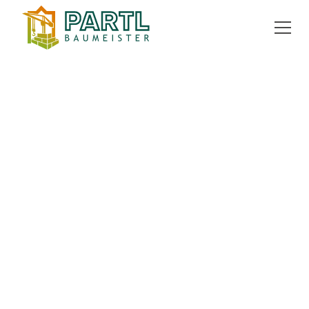
ZURÜCK ZUR ÜBERSICHT
kaufen
Grundstück
1085 m²
8461 Ewitsch
EXPOSÉ ANFORDERN