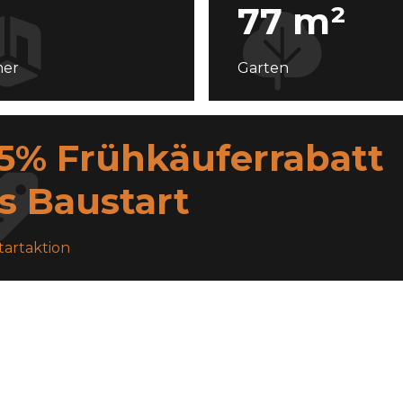
77 m²
er
Garten
,5% Frühkäuferrabatt
s Baustart
tartaktion