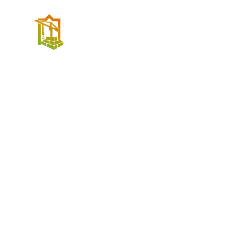
LEIS
ZURÜCK ZUR ÜBERSICHT
Baustartaktion
kaufen
Gartenwohnu
72 m²
8010 Graz