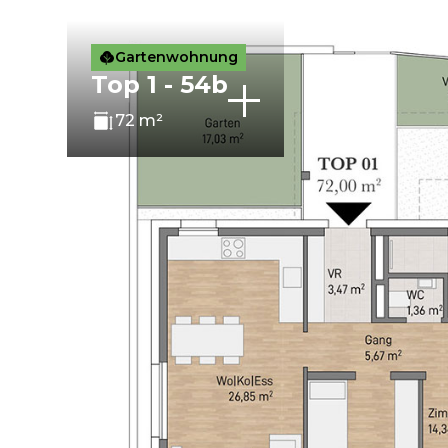
Gartenwohnung
Top 1 - 54b
72 m²