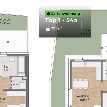
Gartenwohnung
Top 1 - 54a
72 m²