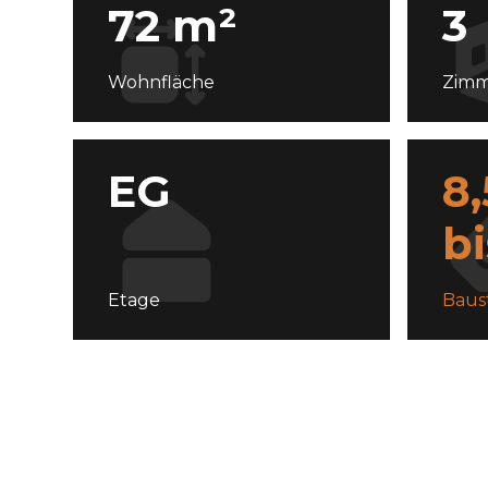
72 m²
3
Wohnfläche
Zimm
EG
8
bi
Etage
Baus