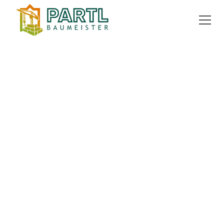
ZURÜCK ZUR ÜBERSICHT
kaufen
Gartenwohnung
67 m²
8042 Graz
EXPOSÉ ANFORDERN