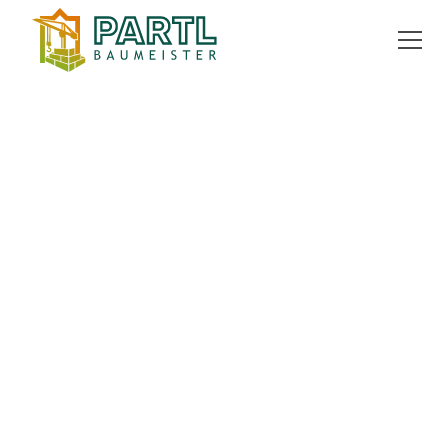
ZURÜCK ZUR ÜBERSICHT
kaufen
Penthouse
68 m²
8042 Graz
EXPOSÉ ANFORDERN